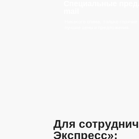
Специальные предл
mail
Никакого спама, только горячие
лучшие цены и предложения.
Для сотруднич
Экспресс»: