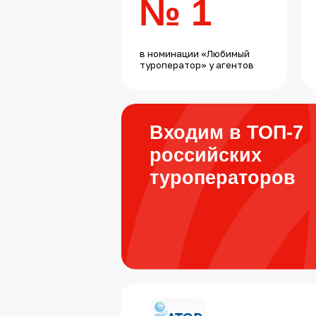
№ 1
в номинации «Любимый
туроператор» у агентов
Входим в ТОП-7
российских
туроператоров