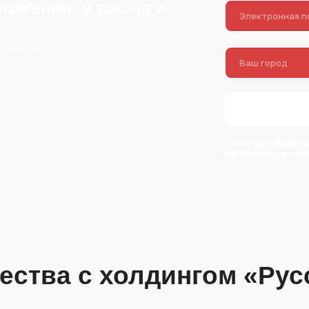
ожения у вас на e-
 новости,
Я даю
согласие н
на обработку п
ества с холдингом «Рус